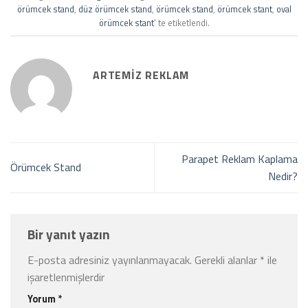
örümcek stand
,
düz örümcek stand
,
örümcek stand
,
örümcek stant
,
oval
örümcek stant
’ te etiketlendi.
ARTEMIZ REKLAM
Parapet Reklam Kaplama
Örümcek Stand
Nedir?
Bir yanıt yazın
E-posta adresiniz yayınlanmayacak.
Gerekli alanlar
*
ile
işaretlenmişlerdir
Yorum
*