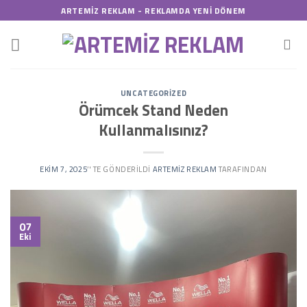
Skip
ARTEMIZ REKLAM - REKLAMDA YENI DÖNEM
to
content
UNCATEGORIZED
Örümcek Stand Neden
Kullanmalısınız?
EKIM 7, 2025
’' TE GÖNDERILDI
ARTEMIZ REKLAM
TARAFINDAN
07
Eki